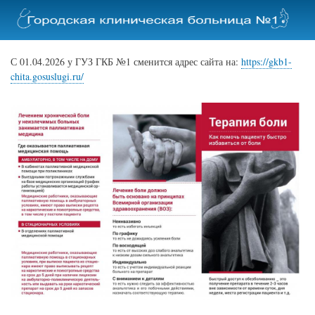
Перейти
к
основному
содержанию
С 01.04.2026 у ГУЗ ГКБ №1 сменится адрес сайта на:
https://gkb1-
chita.gosuslugi.ru/