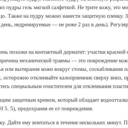
з пудры гель мягкой салфеткой. Не трите кожу, это м
цо. Также на пудру можно нанести защитную пленку. З
 день, недренируемые — не реже 2 раз в день). Регу
нь похожи на контактный дерматит: участки красной 
 причина механической травмы — это повреждение кожи
 или вытирания кожи вокруг стомы, соскабливания пас
, осторожно отклеивайте калоприемник сверху вниз, п
тесь специальным очистителем для отклеивания пласт
ющим защитным кремом, который обладает водоотталк
 5. 5), предохраняя ее от повреждения.
у. Дайте ему впитаться в течение нескольких минут. 