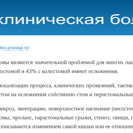
Перейти
к
основному
содержанию
hita.gosuslugi.ru/
омы являются значительной проблемой для многих пац
леостомой и 43% с колостомой имеют осложнения.
локализации процесса, клинических проявлений, такт
стом на осложнения собственно стом и перистомальны
некроз, эвентрацию, поверхностное нагноение (несост
омы, пролапс, парастомальные грыжи, стеноз, свищи,
 описываются изменением самой кишки или ее отношен