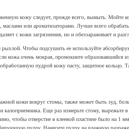
аженную кожу следует, прежде всего, вымыть. Мойте к
, маслами или ароматизаторами. Лучше всего обрабат
аляет с кожи загрязнения, но и обеззараживает и разгл
и рыхлой. Чтобы подсушить ее используйте абсорбир
ли кожа очень мокрая, промокните образовавшийся из 
а обработанную пудрой кожу пасту, защитное кольцо. 
лажной кожи вокруг стомы, также может быть зуд, бол
и калоприемника. Еще раз измерьте стому, вырежьте в 
мо, чтобы отверстие в клеевой пластине было на 1 мм
рбирующую пудру. Нанесите пудру на влажную разраже