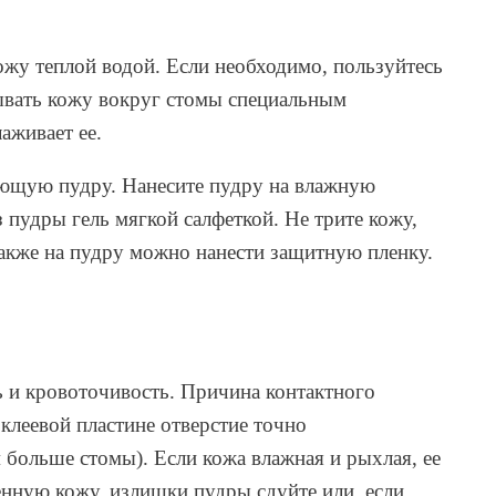
ожу теплой водой. Если необходимо, пользуйтесь
ывать кожу вокруг стомы специальным
аживает ее.
ующую пудру. Нанесите пудру на влажную
пудры гель мягкой салфеткой. Не трите кожу,
Также на пудру можно нанести защитную пленку.
ь и кровоточивость. Причина контактного
клеевой пластине отверстие точно
 больше стомы). Если кожа влажная и рыхлая, ее
нную кожу, излишки пудры сдуйте или, если