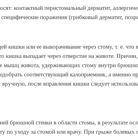
осят: контактный перистомальный дерматит, аллергиче
 специфические поражения (грибковый дерматит, псориа
 кишки или ее выворачивание через стому, т. е. что в
ет, что кишка выпадает через отверстие на животе. При
ие мышц живота, удерживающих стому внутри брюшной 
и подобрать соответствующий калоприемник, а именно 
с вручную, после вправления кишки следует использов
ей брюшной стенки в области стомы, в результате осл
сту по уходу за стомой или врачу. При грыже болевых