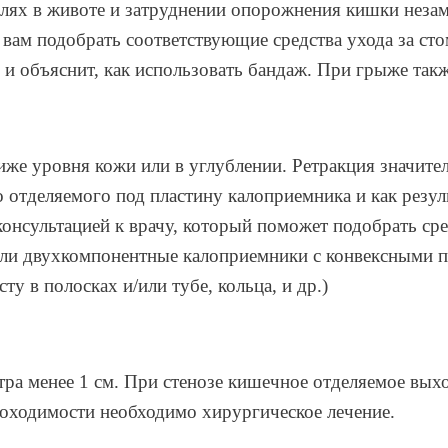
ях в животе и затруднении опорожнения кишки незаме
 вам подобрать соответствующие средства ухода за ст
 объяснит, как использовать бандаж. При грыже такж
иже уровня кожи или в углублении. Ретракция значите
 отделяемого под пластину калоприемника и как резул
консультацией к врачу, который поможет подобрать сре
или двухкомпонентные калоприемники с конвексными пл
 в полосках и/или тубе, кольца, и др.)
ра менее 1 см. При стенозе кишечное отделяемое выхо
оходимости необходимо хирургическое лечение.