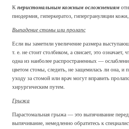
К
перистомальным кожным осложнениям
отн
пиодермия, гиперкератоз, гипергрануляции кожи,
Выпадение стомы или пролапс
Если вы заметили увеличение размера выступающей
т. е. не стоит столбиком, а свисает, это означа
одна из наиболее распространенных — ослаблен
цветом стомы, следить, не защемилась ли она, 
уходу за стомой или врач могут вправить пролап
хирургическим путем.
Грыжа
Парастомальная грыжа — это выпячивание передн
выпячивание, немедленно обратитесь к специали