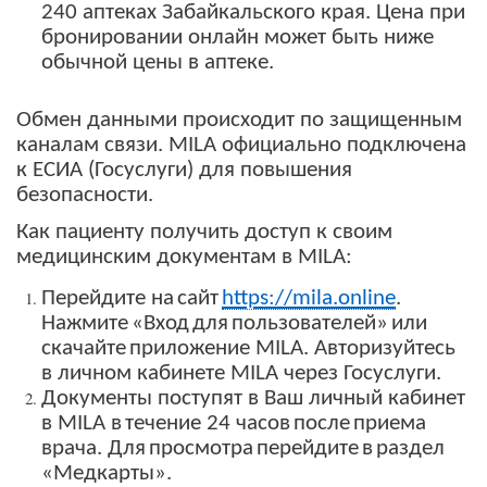
240 аптеках Забайкальского края. Цена при
бронировании онлайн может быть ниже
обычной цены в аптеке.
Обмен данными происходит по защищенным
каналам связи. MILA официально подключена
к ЕСИА (Госуслуги) для повышения
безопасности.
Как пациенту получить доступ к своим
медицинским документам в
MILA
:
Перейдите
на
сайт
https://mila.online
.
Нажмите
«Вход
для
пользователей»
или
скачайте
приложен
ие
MILA
. Авторизуйтесь
в личном кабинете MILA через Госуслуги.
Документы поступят в Ваш личный кабинет
в MILA
в
течение
24
часов
после
приема
врача
.
Для
просмотра
перейдите
в
раздел
«Медкарты»
.