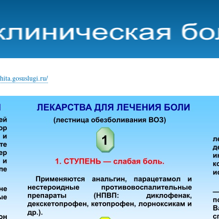
Перейти
к
основному
содержанию
hita.gosuslugi.ru/