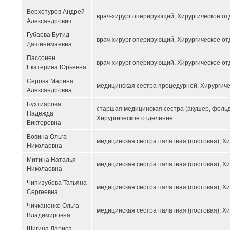
Верхотуров Андрей
врач-хирург оперирующий, Хирургическое о
Александрович
Губаева Бутид
врач-хирург оперирующий, Хирургическое о
Дашинимаевна
Пассонен
врач-хирург оперирующий, Хирургическое о
Екатерина Юрьевна
Серова Марина
медицинская сестра процедурной, Хирургич
Александровна
Бухтиярова
старшая медицинская сестра (акушер, фельд
Надежда
Хирургическое отделение
Викторовна
Вовина Ольга
медицинская сестра палатная (постовая), Х
Николаевна
Митина Наталья
медицинская сестра палатная (постовая), Х
Николаевна
Чипизубова Татьяна
медицинская сестра палатная (постовая), Х
Сергеевна
Чичканенко Ольга
медицинская сестра палатная (постовая), Х
Владимировна
Шигина Лариса