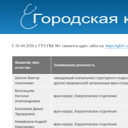
С 01.04.2026 у ГУЗ ГКБ №1 сменится адрес сайта на:
https://gkb1-c
Фамилия, имя,
Занимаемая должность
отчество
Шангин Виктор
заведующий (начальник) структурного подра
Алексеевич
другое) медицинской организации-врач-спец
Васильцова
Наталья
врач-хирург, Хирургическое отделение
Александровна
Казазаева Диана
врач-хирург, Хирургическое отделение
Эдуардовна
Никифоров Андрей
врач-хирург, Хирургическое отделение
Николаевич