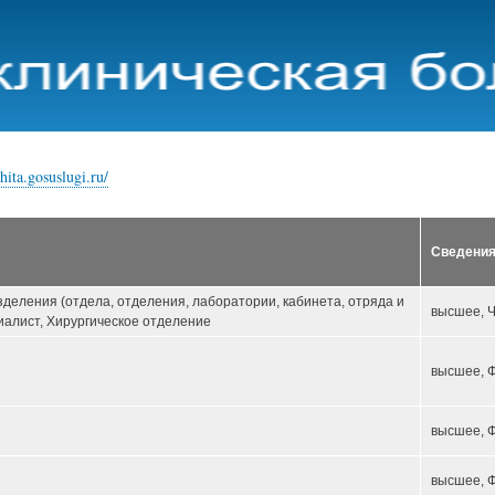
Перейти
к
основному
содержанию
hita.gosuslugi.ru/
Сведения
зделения (отдела, отделения, лаборатории, кабинета, отряда и
высшее, Ч
иалист, Хирургическое отделение
высшее, 
высшее, 
высшее, 