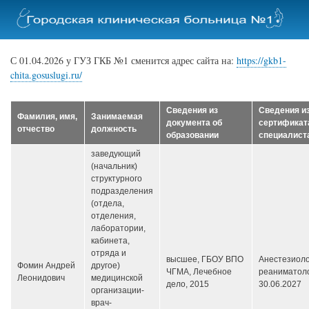
Перейти
к
основному
содержанию
С 01.04.2026 у ГУЗ ГКБ №1 сменится адрес сайта на:
https://gkb1-
chita.gosuslugi.ru/
Сведения из
Сведения и
Фамилия, имя,
Занимаемая
документа об
сертификат
отчество
должность
образовании
специалист
заведующий
(начальник)
структурного
подразделения
(отдела,
отделения,
лаборатории,
кабинета,
отряда и
высшее, ГБОУ ВПО
Анестезиоло
Фомин Андрей
другое)
ЧГМА, Лечебное
реаниматоло
Леонидович
медицинской
дело, 2015
30.06.2027
организации-
врач-