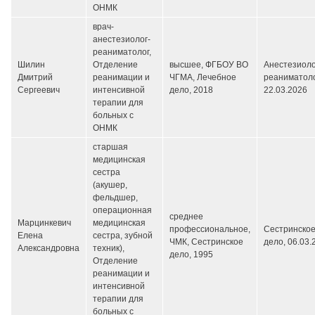
ОНМК
врач-
анестезиолог-
реаниматолог,
Шилин
Отделение
высшее, ФГБОУ ВО
Анестезиоло
Дмитрий
реанимации и
ЧГМА, Лечебное
реаниматоло
Сергеевич
интенсивной
дело, 2018
22.03.2026
терапии для
больных с
ОНМК
старшая
медицинская
сестра
(акушер,
фельдшер,
операционная
среднее
Марцинкевич
медицинская
профессиональное,
Сестринско
Елена
сестра, зубной
ЧМК, Сестринское
дело,
06.03.
Александровна
техник),
дело, 1995
Отделение
реанимации и
интенсивной
терапии для
больных с