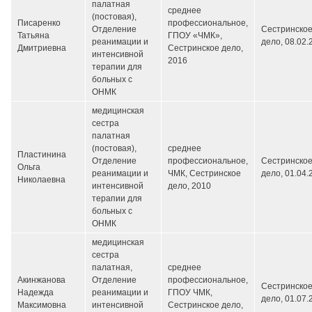
палатная
среднее
(постовая),
Писаренко
профессиональное,
Отделение
Сестринско
Татьяна
ГПОУ «ЧМК»,
реанимации и
дело,
08.02.
Дмитриевна
Сестринское дело,
интенсивной
2016
терапии для
больных с
ОНМК
медицинская
сестра
палатная
(постовая),
среднее
Пластинина
Отделение
профессиональное,
Сестринско
Ольга
реанимации и
ЧМК, Сестринское
дело,
01.04.
Николаевна
интенсивной
дело, 2010
терапии для
больных с
ОНМК
медицинская
сестра
палатная,
среднее
Акинжанова
Отделение
профессиональное,
Сестринско
Надежда
реанимации и
ГПОУ ЧМК,
дело,
01.07.
Максимовна
интенсивной
Сестринское дело,