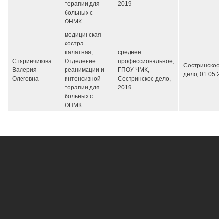
терапии для
2019
больных с
ОНМК
медицинская
сестра
палатная,
среднее
Старинчикова
Отделение
профессиональное,
Сестринско
Валерия
реанимации и
ГПОУ ЧМК,
дело,
01.05.
Олеговна
интенсивной
Сестринское дело,
терапии для
2019
больных с
ОНМК