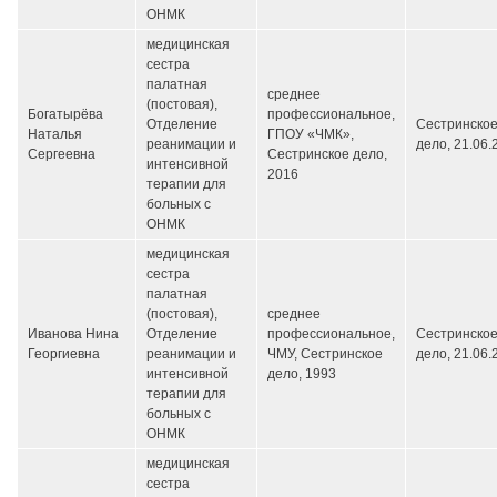
ОНМК
медицинская
сестра
палатная
среднее
(постовая),
Богатырёва
профессиональное,
Отделение
Сестринско
Наталья
ГПОУ «ЧМК»,
реанимации и
дело,
21.06.
Сергеевна
Сестринское дело,
интенсивной
2016
терапии для
больных с
ОНМК
медицинская
сестра
палатная
(постовая),
среднее
Иванова Нина
Отделение
профессиональное,
Сестринско
Георгиевна
реанимации и
ЧМУ, Сестринское
дело,
21.06.
интенсивной
дело, 1993
терапии для
больных с
ОНМК
медицинская
сестра