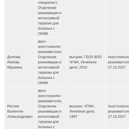
специалист,
Отделение
реанимации и
интенсивной
терапии для
больных с
ОНМК
врач-
анестезиолог-
реаниматолог,
Долгова
Отделение
высшее, ГБОУ ВПО
Анестезиоло
Любовь
реанимации и
ЧГМА, Лечебное
реаниматоло
Юрьевна
интенсивной
дело, 2010
27.10.2027
терапии для
больных с
ОНМК
врач-
анестезиолог-
реаниматолог,
Рослов
Отделение
высшее, ЧГМА,
Анестезиоло
Валентин
реанимации и
Лечебное дело,
реаниматоло
Александрович
интенсивной
1997
27.10.2027
терапии для
больных с