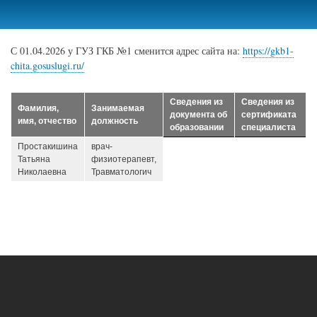
Перейти
к
основному
С 01.04.2026 у ГУЗ ГКБ №1 сменится адрес сайта на:
https://gkb1-
содержанию
chita.gosuslugi.ru/
Сведения из
Сведения из
Фамилия,
Занимаемая
документа об
сертификата
имя, отчество
должность
образовании
специалиста
Простакишина
врач-
Татьяна
физиотерапевт,
Николаевна
Травматологич