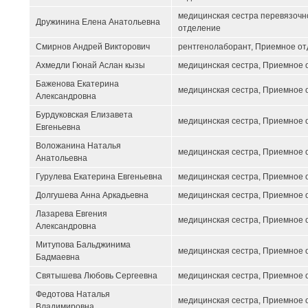
медицинская сестра перевязочн
Дружинина Елена Анатольевна
отделение
Смирнов Андрей Викторович
рентгенолаборант, Приемное о
Ахмедли Гюнай Аслан кызы
медицинская сестра, Приемное 
Баженова Екатерина
медицинская сестра, Приемное 
Александровна
Бурдуковская Елизавета
медицинская сестра, Приемное 
Евгеньевна
Воложанина Наталья
медицинская сестра, Приемное 
Анатольевна
Гурулева Екатерина Евгеньевна
медицинская сестра, Приемное 
Долгушева Анна Аркадьевна
медицинская сестра, Приемное 
Лазарева Евгения
медицинская сестра, Приемное 
Александровна
Митупова Бальджинима
медицинская сестра, Приемное 
Бадмаевна
Святышева Любовь Сергеевна
медицинская сестра, Приемное 
Федотова Наталья
медицинская сестра, Приемное 
Владимировна