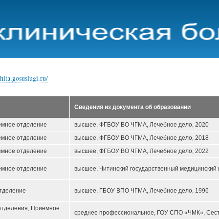
Перейти
к
основному
содержанию
hita.gosuslugi.ru/
Сведения из документа об образовании
емное отделение
высшее, ФГБОУ ВО ЧГМА, Лечебное дело, 2020
емное отделение
высшее, ФГБОУ ВО ЧГМА, Лечебное дело, 2018
емное отделение
высшее, ФГБОУ ВО ЧГМА, Лечебное дело, 2022
емное отделение
высшее, Читинский государственный медицинский и
отделение
высшее, ГБОУ ВПО ЧГМА, Лечебное дело, 1996
отделения, Приемное
среднее профессиональное, ГОУ СПО «ЧМК», Сест