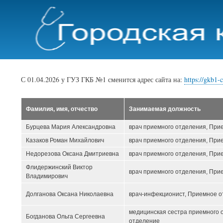
С 01.04.2026 у ГУЗ ГКБ №1 сменится адрес сайта на:
https://gkb1-c
Фамилия, имя, отчество
Занимаемая должность
Бурцева Мария Александровна
врач приемного отделения, При
Казаков Роман Михайлович
врач приемного отделения, При
Недорезова Оксана Дмитриевна
врач приемного отделения, При
Флидержинский Виктор
врач приемного отделения, При
Владимирович
Долганова Оксана Николаевна
врач-инфекционист, Приемное 
медицинская сестра приемного 
Богданова Ольга Сергеевна
отделение