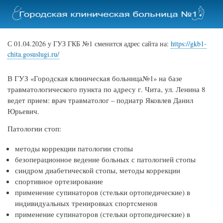
Перейти
к
основному
содержанию
С 01.04.2026 у ГУЗ ГКБ №1 сменится адрес сайта на:
https://gkb1-
chita.gosuslugi.ru/
В ГУЗ «Городская клиническая больница№1» на базе
травматологического пункта по адресу г. Чита, ул. Ленина 8
ведет прием: врач травматолог – подиатр Яковлев Данил
Юрьевич.
Патологии стоп:
методы коррекции патологии стопы
безоперационное ведение больных с патологией стопы
синдром диабетической стопы, методы коррекции
спортивное ортезирование
применение супинаторов (стельки ортопедические) в
индивидуальных тренировках спортсменов
применение супинаторов (стельки ортопедические) в