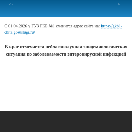
Перейти
к
основному
содержанию
С 01.04.2026 у ГУЗ ГКБ №1 сменится адрес сайта на:
https://gkb1-
chita.gosuslugi.ru/
В крае отмечается неблагополучная эпидемиологическая
ситуация по заболеваемости энтеровирусной инфекцией