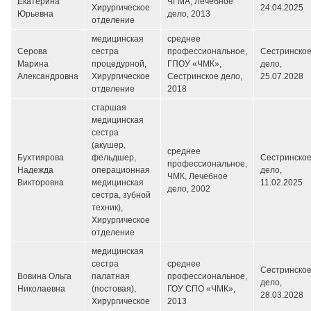
Екатерина
ЧГМА, Лечебное
Хирургическое
24.04.2025
Юрьевна
дело, 2013
отделение
медицинская
среднее
Серова
сестра
профессиональное,
Сестринско
Марина
процедурной,
ГПОУ «ЧМК»,
дело,
Александровна
Хирургическое
Сестринское дело,
25.07.2028
отделение
2018
старшая
медицинская
сестра
(акушер,
среднее
Бухтиярова
фельдшер,
Сестринско
профессиональное,
Надежда
операционная
дело,
ЧМК, Лечебное
Викторовна
медицинская
11.02.2025
дело, 2002
сестра, зубной
техник),
Хирургическое
отделение
медицинская
сестра
среднее
Сестринско
Вовина Ольга
палатная
профессиональное,
дело,
Николаевна
(постовая),
ГОУ СПО «ЧМК»,
28.03.2028
Хирургическое
2013