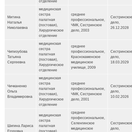
отделение
медицинская
сестра
среднее
Митина
Сестринско
палатная
профессиональное,
Наталья
дело,
(постовая),
ЧМК, Сестринское
Николаевна
26.12.2028
Хирургическое
дело, 2003
отделение
медицинская
среднее
сестра
Чипизубова
профессиональное,
Сестринско
палатная
Татьяна
Краснокаменское
дело,
(постовая),
Сергеевна
медицинское
18.03.2029
Хирургическое
училище, 2009
отделение
медицинская
сестра
среднее
Чичканенко
Сестринско
палатная
профессиональное,
Ольга
дело,
(постовая),
ЧМК, Сестринское
Владимировна
10.02.2026
Хирургическое
дело, 2001
отделение
среднее
медицинская
профессиональное,
сестра
Селенгинское
Сестринско
Шигина Лариса
палатная
медицинское
дело,
Егоровна
(постовая),