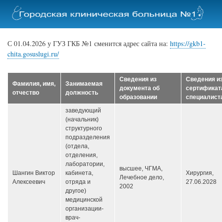
Перейти
к
основному
содержанию
С 01.04.2026 у ГУЗ ГКБ №1 сменится адрес сайта на:
https://gkb1-
chita.gosuslugi.ru/
Сведения из
Сведения и
Фамилия, имя,
Занимаемая
документа об
сертификат
отчество
должность
образовании
специалист
заведующий
(начальник)
структурного
подразделения
(отдела,
отделения,
лаборатории,
высшее, ЧГМА,
Шангин Виктор
кабинета,
Хирургия,
Лечебное дело,
Алексеевич
отряда и
27.06.2028
2002
другое)
медицинской
организации-
врач-