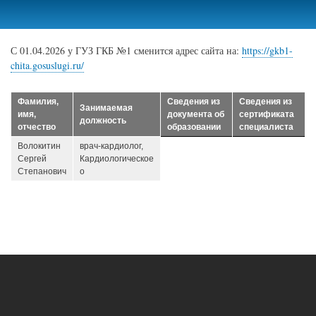
Перейти
к
основному
С 01.04.2026 у ГУЗ ГКБ №1 сменится адрес сайта на:
https://gkb1-
содержанию
chita.gosuslugi.ru/
Фамилия,
Сведения из
Сведения из
Занимаемая
имя,
документа об
сертификата
должность
отчество
образовании
специалиста
Волокитин
врач-кардиолог,
Сергей
Кардиологическое
Степанович
о